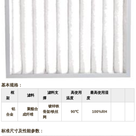
基本规格：
框
滤料支
高使用
最高使用湿
滤料
架
撑
温度
度
镀锌铁
铝
聚酯合
骨架/铁丝
90℃
100%RH
合金
成纤维
网
标准尺寸及性能参数：